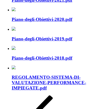
Piano-degli-Obiettivi-2021.pdf
Piano-degli-Obiettivi-2020.pdf
Piano-degli-Obiettivi-2019.pdf
Piano-degli-Obiettivi-2018.pdf
REGOLAMENTO-SISTEMA-DI-
VALUTAZIONE-PERFORMANCE-
IMPIEGATE.pdf
Navigazione
Articolo
precedente:
articoli