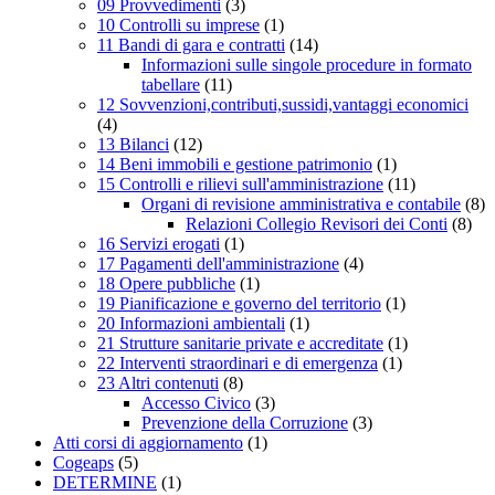
09 Provvedimenti
(3)
10 Controlli su imprese
(1)
11 Bandi di gara e contratti
(14)
Informazioni sulle singole procedure in formato
tabellare
(11)
12 Sovvenzioni,contributi,sussidi,vantaggi economici
(4)
13 Bilanci
(12)
14 Beni immobili e gestione patrimonio
(1)
15 Controlli e rilievi sull'amministrazione
(11)
Organi di revisione amministrativa e contabile
(8)
Relazioni Collegio Revisori dei Conti
(8)
16 Servizi erogati
(1)
17 Pagamenti dell'amministrazione
(4)
18 Opere pubbliche
(1)
19 Pianificazione e governo del territorio
(1)
20 Informazioni ambientali
(1)
21 Strutture sanitarie private e accreditate
(1)
22 Interventi straordinari e di emergenza
(1)
23 Altri contenuti
(8)
Accesso Civico
(3)
Prevenzione della Corruzione
(3)
Atti corsi di aggiornamento
(1)
Cogeaps
(5)
DETERMINE
(1)