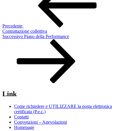
Precedente
Contrattazione collettiva
Articolo
Successivo
Piano della Performance
successivo
Link
Come richiedere e UTILIZZARE la posta elettronica
certificata (P.e.c.)
Contatti
Convenzioni – Agevolazioni
Homepage