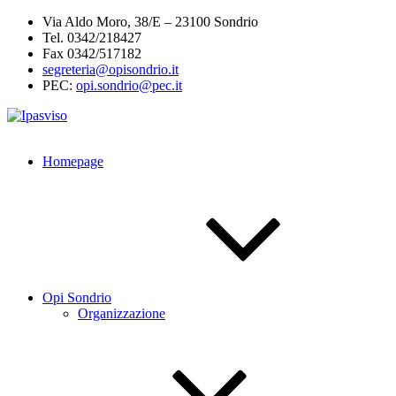
Salta
Via Aldo Moro, 38/E – 23100 Sondrio
al
Tel. 0342/218427
contenuto
Fax 0342/517182
segreteria@opisondrio.it
PEC:
opi.sondrio@pec.it
Homepage
Opi Sondrio
Organizzazione