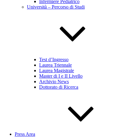
Infermiere Pediatrico
Università – Percorso di Studi
Test d’Ingresso
Laurea Triennale
Laurea Magistrale
Master di I e II Livello
Archivio News
Dottorato di Ricerca
Press Area