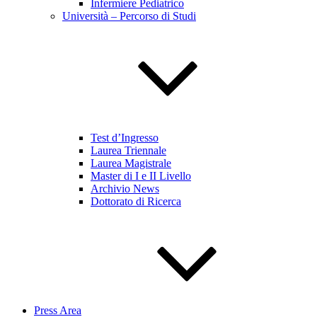
Infermiere Pediatrico
Università – Percorso di Studi
Test d’Ingresso
Laurea Triennale
Laurea Magistrale
Master di I e II Livello
Archivio News
Dottorato di Ricerca
Press Area