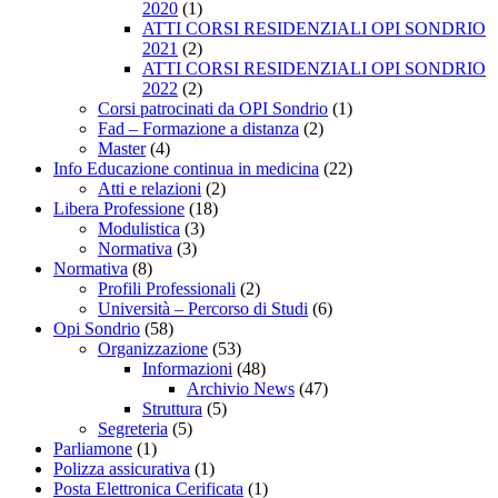
2020
(1)
ATTI CORSI RESIDENZIALI OPI SONDRIO
2021
(2)
ATTI CORSI RESIDENZIALI OPI SONDRIO
2022
(2)
Corsi patrocinati da OPI Sondrio
(1)
Fad – Formazione a distanza
(2)
Master
(4)
Info Educazione continua in medicina
(22)
Atti e relazioni
(2)
Libera Professione
(18)
Modulistica
(3)
Normativa
(3)
Normativa
(8)
Profili Professionali
(2)
Università – Percorso di Studi
(6)
Opi Sondrio
(58)
Organizzazione
(53)
Informazioni
(48)
Archivio News
(47)
Struttura
(5)
Segreteria
(5)
Parliamone
(1)
Polizza assicurativa
(1)
Posta Elettronica Cerificata
(1)