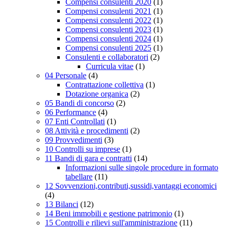
Compensi consulenti 2020
(1)
Compensi consulenti 2021
(1)
Compensi consulenti 2022
(1)
Compensi consulenti 2023
(1)
Compensi consulenti 2024
(1)
Compensi consulenti 2025
(1)
Consulenti e collaboratori
(2)
Curricula vitae
(1)
04 Personale
(4)
Contrattazione collettiva
(1)
Dotazione organica
(2)
05 Bandi di concorso
(2)
06 Performance
(4)
07 Enti Controllati
(1)
08 Attività e procedimenti
(2)
09 Provvedimenti
(3)
10 Controlli su imprese
(1)
11 Bandi di gara e contratti
(14)
Informazioni sulle singole procedure in formato
tabellare
(11)
12 Sovvenzioni,contributi,sussidi,vantaggi economici
(4)
13 Bilanci
(12)
14 Beni immobili e gestione patrimonio
(1)
15 Controlli e rilievi sull'amministrazione
(11)