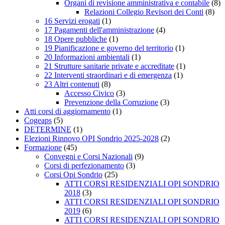
Organi di revisione amministrativa e contabile
(8)
Relazioni Collegio Revisori dei Conti
(8)
16 Servizi erogati
(1)
17 Pagamenti dell'amministrazione
(4)
18 Opere pubbliche
(1)
19 Pianificazione e governo del territorio
(1)
20 Informazioni ambientali
(1)
21 Strutture sanitarie private e accreditate
(1)
22 Interventi straordinari e di emergenza
(1)
23 Altri contenuti
(8)
Accesso Civico
(3)
Prevenzione della Corruzione
(3)
Atti corsi di aggiornamento
(1)
Cogeaps
(5)
DETERMINE
(1)
Elezioni Rinnovo OPI Sondrio 2025-2028
(2)
Formazione
(45)
Convegni e Corsi Nazionali
(9)
Corsi di perfezionamento
(3)
Corsi Opi Sondrio
(25)
ATTI CORSI RESIDENZIALI OPI SONDRIO
2018
(3)
ATTI CORSI RESIDENZIALI OPI SONDRIO
2019
(6)
ATTI CORSI RESIDENZIALI OPI SONDRIO