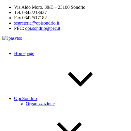
Salta
Via Aldo Moro, 38/E – 23100 Sondrio
al
Tel. 0342/218427
contenuto
Fax 0342/517182
segreteria@opisondrio.it
PEC:
opi.sondrio@pec.it
Homepage
Opi Sondrio
Organizzazione