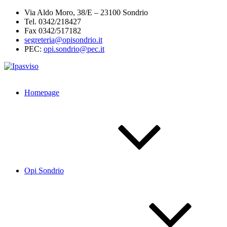
Salta
Via Aldo Moro, 38/E – 23100 Sondrio
al
Tel. 0342/218427
contenuto
Fax 0342/517182
segreteria@opisondrio.it
PEC:
opi.sondrio@pec.it
Homepage
Opi Sondrio