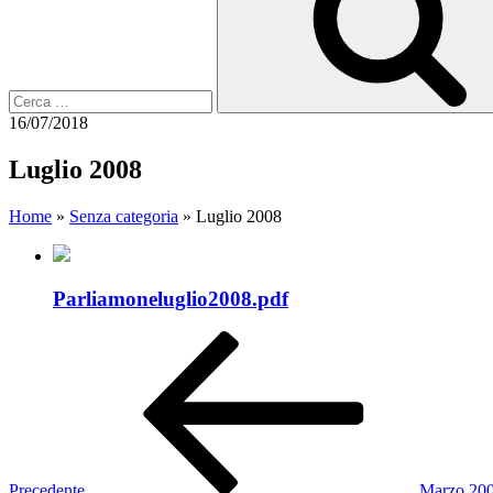
16/07/2018
Luglio 2008
Home
»
Senza categoria
»
Luglio 2008
Parliamoneluglio2008.pdf
Navigazione
Articolo
precedente:
articoli
Precedente
Marzo 20