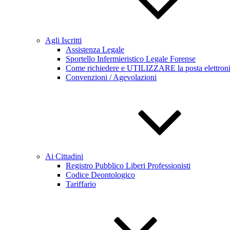
Agli Iscritti
Assistenza Legale
Sportello Infermieristico Legale Forense
Come richiedere e UTILIZZARE la posta elettronica 
Convenzioni / Agevolazioni
Ai Cittadini
Registro Pubblico Liberi Professionisti
Codice Deontologico
Tariffario