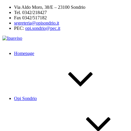
Salta
Via Aldo Moro, 38/E – 23100 Sondrio
al
Tel. 0342/218427
contenuto
Fax 0342/517182
segreteria@opisondrio.it
PEC:
opi.sondrio@pec.it
Homepage
Opi Sondrio