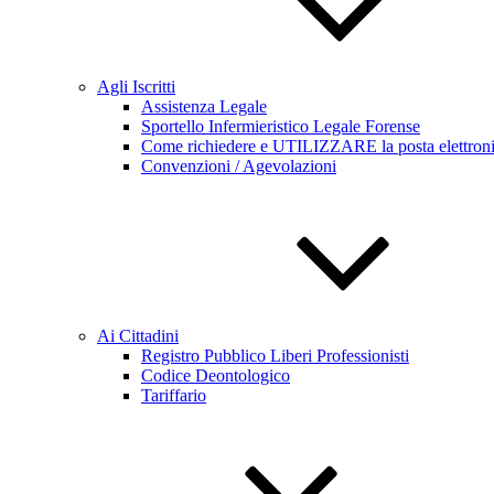
Agli Iscritti
Assistenza Legale
Sportello Infermieristico Legale Forense
Come richiedere e UTILIZZARE la posta elettronica 
Convenzioni / Agevolazioni
Ai Cittadini
Registro Pubblico Liberi Professionisti
Codice Deontologico
Tariffario