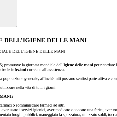
E DELL’IGIENE DELLE MANI
DIALE DELL’IGIENE DELLE MANI
S
) promuove la giornata mondiale dell’
igiene delle mani
per ricordare 
ire le infezioni
correlate all’assistenza.
a popolazione generale, affinché tutti possano sentirsi parte attiva e con
ilizzare nella vita di tutti i giorni.
 MANI?
armaci o somministrare farmaci ad altri
r usato i servizi igienici, aver medicato o toccato una ferita, aver t
tato luoghi pubblici, maneggiato la spazzatura, utilizzato soldi, tocca