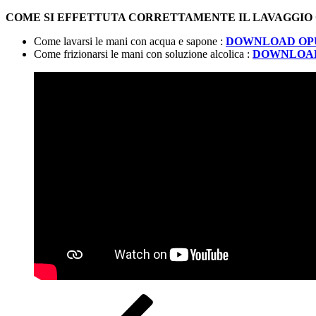
COME SI EFFETTUTA CORRETTAMENTE IL LAVAGGIO O 
Come lavarsi le mani con acqua e sapone :
DOWNLOAD OP
Come frizionarsi le mani con soluzione alcolica :
DOWNLOAD
Navigazione
Articolo
precedente: