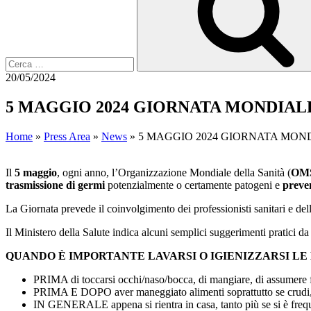
20/05/2024
5 MAGGIO 2024 GIORNATA MONDIAL
Home
»
Press Area
»
News
»
5 MAGGIO 2024 GIORNATA MON
Il
5 maggio
, ogni anno, l’Organizzazione Mondiale della Sanità (
OM
trasmissione di germi
potenzialmente o certamente patogeni e
preven
La Giornata prevede il coinvolgimento dei professionisti sanitari e dell
Il Ministero della Salute indica alcuni semplici suggerimenti pratici da ut
QUANDO È IMPORTANTE LAVARSI O IGIENIZZARSI LE
PRIMA di toccarsi occhi/naso/bocca, di mangiare, di assumere f
PRIMA E DOPO aver maneggiato alimenti soprattutto se crudi, ave
IN GENERALE appena si rientra in casa, tanto più se si è frequen