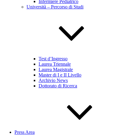
Infermiere Pediatrico
Università – Percorso di Studi
Test d’Ingresso
Laurea Triennale
Laurea Magistrale
Master di I e II Livello
Archivio News
Dottorato di Ricerca
Press Area