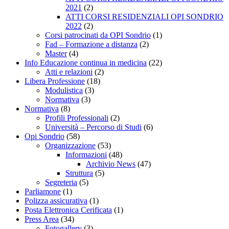
2021
(2)
ATTI CORSI RESIDENZIALI OPI SONDRIO
2022
(2)
Corsi patrocinati da OPI Sondrio
(1)
Fad – Formazione a distanza
(2)
Master
(4)
Info Educazione continua in medicina
(22)
Atti e relazioni
(2)
Libera Professione
(18)
Modulistica
(3)
Normativa
(3)
Normativa
(8)
Profili Professionali
(2)
Università – Percorso di Studi
(6)
Opi Sondrio
(58)
Organizzazione
(53)
Informazioni
(48)
Archivio News
(47)
Struttura
(5)
Segreteria
(5)
Parliamone
(1)
Polizza assicurativa
(1)
Posta Elettronica Cerificata
(1)
Press Area
(34)
Fotogallery
(3)