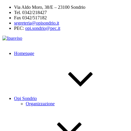
Salta
Via Aldo Moro, 38/E – 23100 Sondrio
al
Tel. 0342/218427
contenuto
Fax 0342/517182
segreteria@opisondrio.it
PEC:
opi.sondrio@pec.it
Homepage
Opi Sondrio
Organizzazione