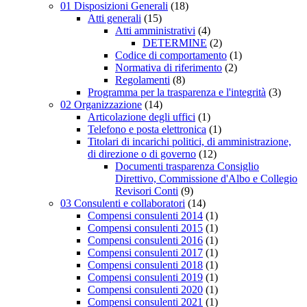
01 Disposizioni Generali
(18)
Atti generali
(15)
Atti amministrativi
(4)
DETERMINE
(2)
Codice di comportamento
(1)
Normativa di riferimento
(2)
Regolamenti
(8)
Programma per la trasparenza e l'integrità
(3)
02 Organizzazione
(14)
Articolazione degli uffici
(1)
Telefono e posta elettronica
(1)
Titolari di incarichi politici, di amministrazione,
di direzione o di governo
(12)
Documenti trasparenza Consiglio
Direttivo, Commissione d'Albo e Collegio
Revisori Conti
(9)
03 Consulenti e collaboratori
(14)
Compensi consulenti 2014
(1)
Compensi consulenti 2015
(1)
Compensi consulenti 2016
(1)
Compensi consulenti 2017
(1)
Compensi consulenti 2018
(1)
Compensi consulenti 2019
(1)
Compensi consulenti 2020
(1)
Compensi consulenti 2021
(1)