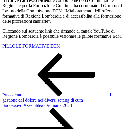
Il
Dott.
Francesco Pittella
è componente della Commissione
Regionale per la Formazione Continua ha coordinato il Gruppo di
Lavoro della Commissione ECM “Miglioramento dell’offerta
formativa di Regione Lombardia e di accessibilità alla formazione
delle professioni sanitarie”.
Cliccando sul seguente link che rimanda al canale YouTube di
Regione Lombardia è possibile visionare le pillole formative EcM.
PILLOLE FORMATIVE ECM
Navigazione
Articolo
precedente:
articoli
Precedente
La
gestione del dolore nei diversi setting di cura
Articolo
Successivo
Assemblea Ordinaria 2023
successivo