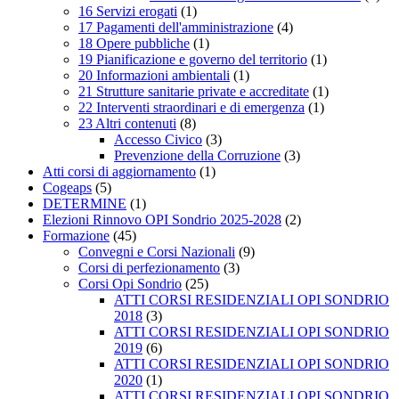
16 Servizi erogati
(1)
17 Pagamenti dell'amministrazione
(4)
18 Opere pubbliche
(1)
19 Pianificazione e governo del territorio
(1)
20 Informazioni ambientali
(1)
21 Strutture sanitarie private e accreditate
(1)
22 Interventi straordinari e di emergenza
(1)
23 Altri contenuti
(8)
Accesso Civico
(3)
Prevenzione della Corruzione
(3)
Atti corsi di aggiornamento
(1)
Cogeaps
(5)
DETERMINE
(1)
Elezioni Rinnovo OPI Sondrio 2025-2028
(2)
Formazione
(45)
Convegni e Corsi Nazionali
(9)
Corsi di perfezionamento
(3)
Corsi Opi Sondrio
(25)
ATTI CORSI RESIDENZIALI OPI SONDRIO
2018
(3)
ATTI CORSI RESIDENZIALI OPI SONDRIO
2019
(6)
ATTI CORSI RESIDENZIALI OPI SONDRIO
2020
(1)
ATTI CORSI RESIDENZIALI OPI SONDRIO