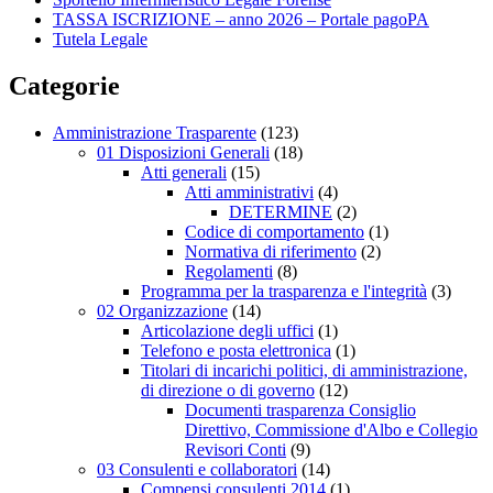
TASSA ISCRIZIONE – anno 2026 – Portale pagoPA
Tutela Legale
Categorie
Amministrazione Trasparente
(123)
01 Disposizioni Generali
(18)
Atti generali
(15)
Atti amministrativi
(4)
DETERMINE
(2)
Codice di comportamento
(1)
Normativa di riferimento
(2)
Regolamenti
(8)
Programma per la trasparenza e l'integrità
(3)
02 Organizzazione
(14)
Articolazione degli uffici
(1)
Telefono e posta elettronica
(1)
Titolari di incarichi politici, di amministrazione,
di direzione o di governo
(12)
Documenti trasparenza Consiglio
Direttivo, Commissione d'Albo e Collegio
Revisori Conti
(9)
03 Consulenti e collaboratori
(14)
Compensi consulenti 2014
(1)