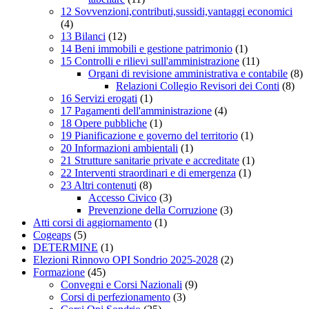
12 Sovvenzioni,contributi,sussidi,vantaggi economici
(4)
13 Bilanci
(12)
14 Beni immobili e gestione patrimonio
(1)
15 Controlli e rilievi sull'amministrazione
(11)
Organi di revisione amministrativa e contabile
(8)
Relazioni Collegio Revisori dei Conti
(8)
16 Servizi erogati
(1)
17 Pagamenti dell'amministrazione
(4)
18 Opere pubbliche
(1)
19 Pianificazione e governo del territorio
(1)
20 Informazioni ambientali
(1)
21 Strutture sanitarie private e accreditate
(1)
22 Interventi straordinari e di emergenza
(1)
23 Altri contenuti
(8)
Accesso Civico
(3)
Prevenzione della Corruzione
(3)
Atti corsi di aggiornamento
(1)
Cogeaps
(5)
DETERMINE
(1)
Elezioni Rinnovo OPI Sondrio 2025-2028
(2)
Formazione
(45)
Convegni e Corsi Nazionali
(9)
Corsi di perfezionamento
(3)