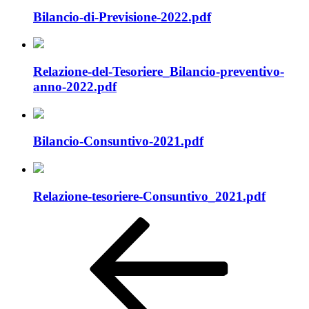
Bilancio-di-Previsione-2022.pdf
Relazione-del-Tesoriere_Bilancio-preventivo-
anno-2022.pdf
Bilancio-Consuntivo-2021.pdf
Relazione-tesoriere-Consuntivo_2021.pdf
Navigazione
Articolo
precedente:
articoli