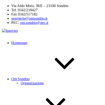
Salta
Via Aldo Moro, 38/E – 23100 Sondrio
al
Tel. 0342/218427
contenuto
Fax 0342/517182
segreteria@opisondrio.it
PEC:
opi.sondrio@pec.it
Homepage
Opi Sondrio
Organizzazione