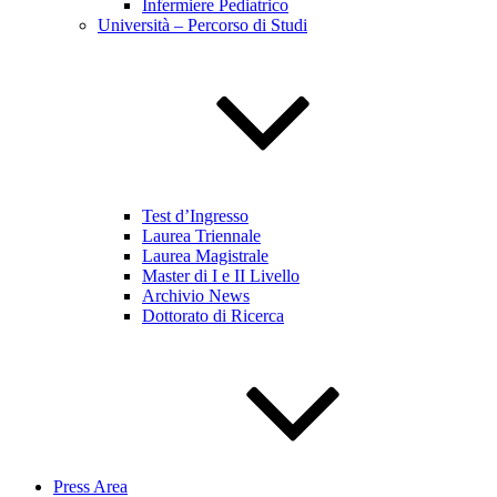
Infermiere Pediatrico
Università – Percorso di Studi
Test d’Ingresso
Laurea Triennale
Laurea Magistrale
Master di I e II Livello
Archivio News
Dottorato di Ricerca
Press Area