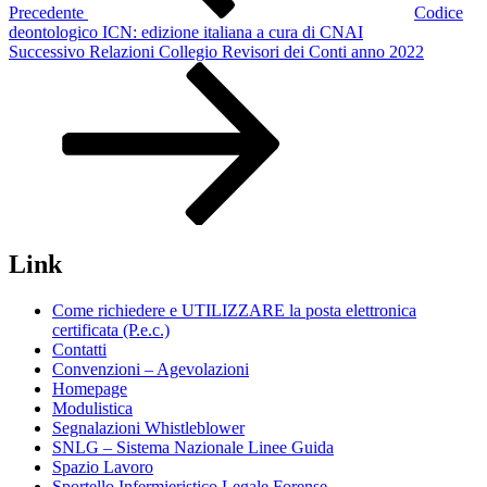
Precedente
Codice
deontologico ICN: edizione italiana a cura di CNAI
Articolo
Successivo
Relazioni Collegio Revisori dei Conti anno 2022
successivo
Link
Come richiedere e UTILIZZARE la posta elettronica
certificata (P.e.c.)
Contatti
Convenzioni – Agevolazioni
Homepage
Modulistica
Segnalazioni Whistleblower
SNLG – Sistema Nazionale Linee Guida
Spazio Lavoro
Sportello Infermieristico Legale Forense