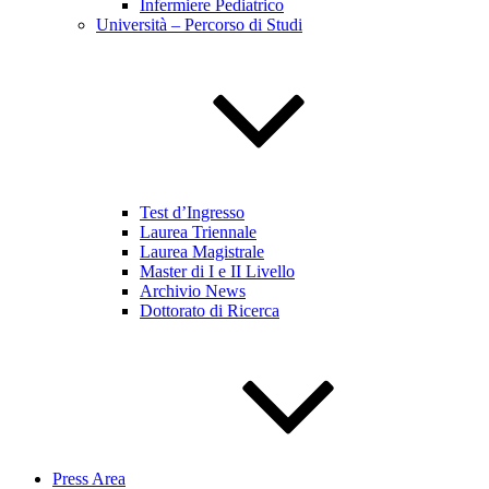
Infermiere Pediatrico
Università – Percorso di Studi
Test d’Ingresso
Laurea Triennale
Laurea Magistrale
Master di I e II Livello
Archivio News
Dottorato di Ricerca
Press Area