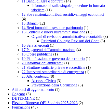
11 Bandi di gara e contratti
(14)
Informazioni sulle singole procedure in formato
tabellare
(11)
12 Sovvenzioni,contributi,sussidi,vantaggi economici
(4)
13 Bilanci
(12)
14 Beni immobili e gestione patrimonio
(1)
15 Controlli e rilievi sull'amministrazione
(11)
Organi di revisione amministrativa e contabile
(8)
Relazioni Collegio Revisori dei Conti
(8)
16 Servizi erogati
(1)
17 Pagamenti dell'amministrazione
(4)
18 Opere pubbliche
(1)
19 Pianificazione e governo del territorio
(1)
20 Informazioni ambientali
(1)
21 Strutture sanitarie private e accreditate
(1)
22 Interventi straordinari e di emergenza
(1)
23 Altri contenuti
(8)
Accesso Civico
(3)
Prevenzione della Corruzione
(3)
Atti corsi di aggiornamento
(1)
Cogeaps
(5)
DETERMINE
(1)
Elezioni Rinnovo OPI Sondrio 2025-2028
(2)
Formazione
(45)