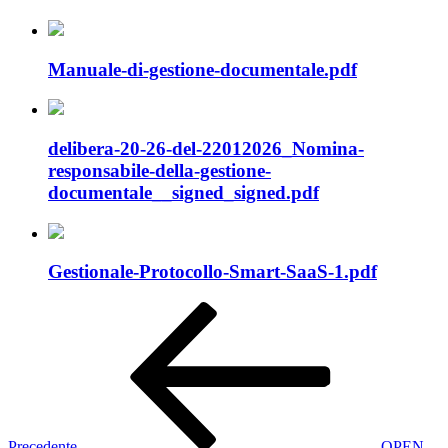
Manuale-di-gestione-documentale.pdf
delibera-20-26-del-22012026_Nomina-
responsabile-della-gestione-
documentale__signed_signed.pdf
Gestionale-Protocollo-Smart-SaaS-1.pdf
Navigazione
Articolo
precedente:
articoli
Precedente
OPEN