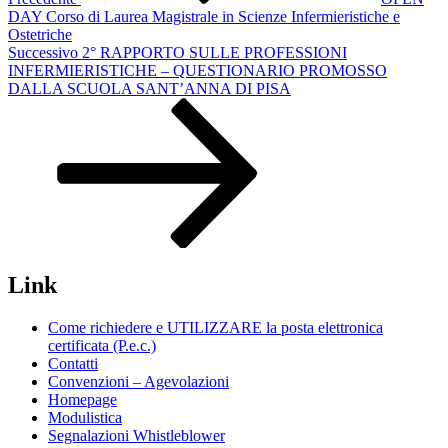
DAY Corso di Laurea Magistrale in Scienze Infermieristiche e
Ostetriche
Articolo
Successivo
2° RAPPORTO SULLE PROFESSIONI
successivo
INFERMIERISTICHE – QUESTIONARIO PROMOSSO
DALLA SCUOLA SANT’ANNA DI PISA
Link
Come richiedere e UTILIZZARE la posta elettronica
certificata (P.e.c.)
Contatti
Convenzioni – Agevolazioni
Homepage
Modulistica
Segnalazioni Whistleblower